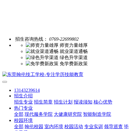
招生咨询热线：
0769-22699802
师资力量雄厚
就业渠道通畅
绿色升学渠道
免学费新政策
13143239614
招生介绍
招生专业
招生简章
招生计划
报读须知
核心优势
热门专业
全部
现代服务学院
大健康研究院
智能制造学院
校园环境
全部
翰伦校园
室内环境
校园活动
专业实训
领导巡查
毕