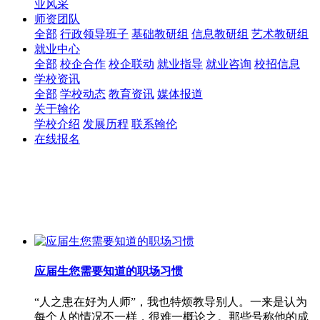
业风采
师资团队
全部
行政领导班子
基础教研组
信息教研组
艺术教研组
就业中心
全部
校企合作
校企联动
就业指导
就业咨询
校招信息
学校资讯
全部
学校动态
教育资讯
媒体报道
关于翰伦
学校介绍
发展历程
联系翰伦
在线报名
应届生您需要知道的职场习惯
“人之患在好为人师”，我也特烦教导别人。一来是认为
每个人的情况不一样，很难一概论之。那些号称他的成