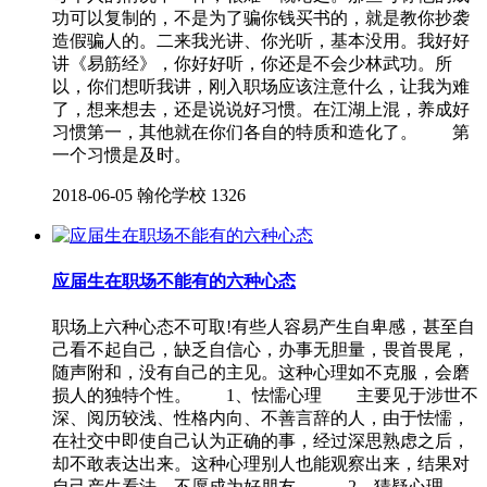
功可以复制的，不是为了骗你钱买书的，就是教你抄袭
造假骗人的。二来我光讲、你光听，基本没用。我好好
讲《易筋经》，你好好听，你还是不会少林武功。所
以，你们想听我讲，刚入职场应该注意什么，让我为难
了，想来想去，还是说说好习惯。在江湖上混，养成好
习惯第一，其他就在你们各自的特质和造化了。 第
一个习惯是及时。
2018-06-05
翰伦学校
1326
应届生在职场不能有的六种心态
职场上六种心态不可取!有些人容易产生自卑感，甚至自
己看不起自己，缺乏自信心，办事无胆量，畏首畏尾，
随声附和，没有自己的主见。这种心理如不克服，会磨
损人的独特个性。 1、怯懦心理 主要见于涉世不
深、阅历较浅、性格内向、不善言辞的人，由于怯懦，
在社交中即使自己认为正确的事，经过深思熟虑之后，
却不敢表达出来。这种心理别人也能观察出来，结果对
自己产生看法，不愿成为好朋友。 2、猜疑心理