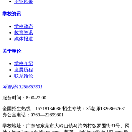
毕业风采
学校资讯
学校动态
教育资讯
媒体报道
关于翰伦
学校介绍
发展历程
联系翰伦
邓老师13268667631
服务时间：8:00-22:00
全国招生热线：15718134086 招生专线：邓老师13268667631
办公室电话：0769—22699801
学校地址：广东省东莞市大岭山镇马蹄岗村饭罗围街31号、网
址：http://www.dghljgxx.com、邮箱：dghljgxx@vip.163.com 微