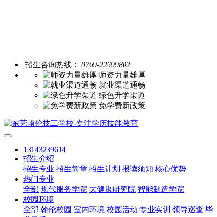
招生咨询热线：
0769-22699802
师资力量雄厚
就业渠道通畅
绿色升学渠道
免学费新政策
13143239614
招生介绍
招生专业
招生简章
招生计划
报读须知
核心优势
热门专业
全部
现代服务学院
大健康研究院
智能制造学院
校园环境
全部
翰伦校园
室内环境
校园活动
专业实训
领导巡查
毕