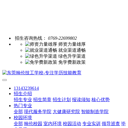
招生咨询热线：
0769-22699802
师资力量雄厚
就业渠道通畅
绿色升学渠道
免学费新政策
13143239614
招生介绍
招生专业
招生简章
招生计划
报读须知
核心优势
热门专业
全部
现代服务学院
大健康研究院
智能制造学院
校园环境
全部
翰伦校园
室内环境
校园活动
专业实训
领导巡查
毕